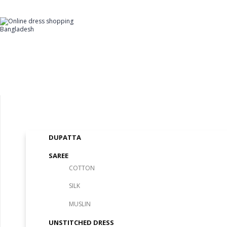
Skip
to
Home
Content
WOMAN
DUPATTA
SAREE
COTTON
SILK
MUSLIN
UNSTITCHED DRESS