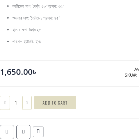
কামিজের মাপ: দৈর্ঘ্য: ৫০”প্রস্থ: ৩২”
ওড়নার মাপ: দৈর্ঘ্য:৮১ প্রস্থ: ৪৫”
হাতার মাপ: দৈর্ঘ্য:২৫
পরিমাপ ইউনিট: ইঞ্চি
1,650.00৳
Av
SKU
ADD TO CART