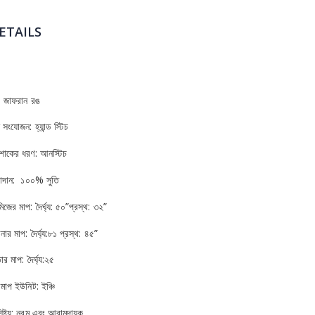
ETAILS
: জাফরান রঙ
 সংযোজন: হ্যান্ড স্টিচ
শাকের ধরণ: আনস্টিচ
াদান: ১০০% সুতি
িজের মাপ: দৈর্ঘ্য: ৫০”প্রস্থ: ৩২”
ার মাপ: দৈর্ঘ্য:৮১ প্রস্থ: ৪৫”
ার মাপ: দৈর্ঘ্য:২৫
মাপ ইউনিট: ইঞ্চি
িষ্ট্য: নরম এবং আরামদায়ক